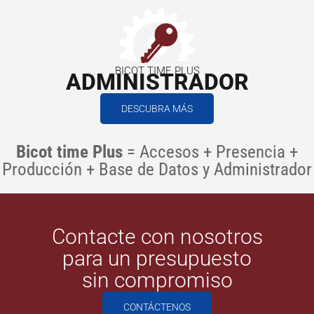
BICOT TIME PLUS
ADMINISTRADOR
DESCUBRA MÁS
Bicot time Plus
= Accesos + Presencia +
Producción + Base de Datos y Administrador
Contacte con nosotros
para un presupuesto
sin compromiso
CONTÁCTENOS